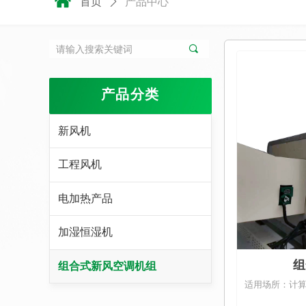
낀
首页
ꄲ
产品中心
끠
产品分类
新风机
工程风机
电加热产品
加湿恒湿机
组
组合式新风空调机组
适用场所：计算