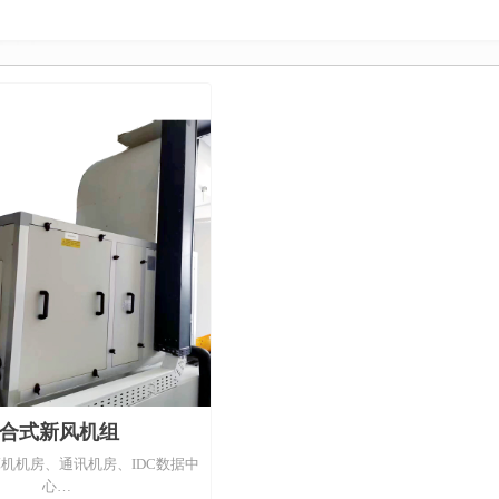
合式新风机组
机机房、通讯机房、IDC数据中
心