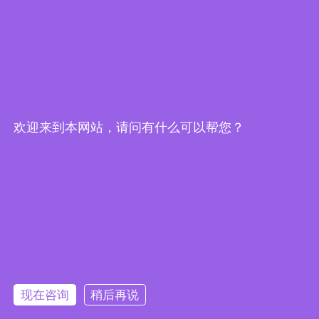
总机：
010-84920412
地址：
北京市朝阳区北苑路5号
传真：
010-84920402
关联生产单位：泰州天方通风设备有限公司
工厂地址：江苏省泰州市海陵区寺巷街道姜寺路北
欢迎来到本网站，请问有什么可以帮您？
快捷链接
Quick Links
首页
产品中心
公司简介
成功案例
现在咨询
稍后再说
联系我们
扫一扫，关注我们