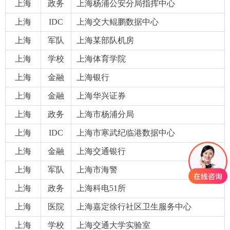
上海
政务
上海杨浦公安分局指挥中心
上海
IDC
上海交大鲲鹏数据中心
上海
军队
上海某部队机房
上海
学校
上海体育学院
上海
金融
上海银行
上海
金融
上海华兴证券
上海
政务
上海市杨浦分局
上海
IDC
上海市寒武纪临港数据中心
上海
金融
上海交通银行
ꁸ
上海
军队
上海市海警
上海
政务
上海科电51所
ꂅ
回到顶部
上海
医院
上海嘉定徐行社区卫生服务中心
ꁗ
010-84920717
上海
学校
上海交通大学实验室